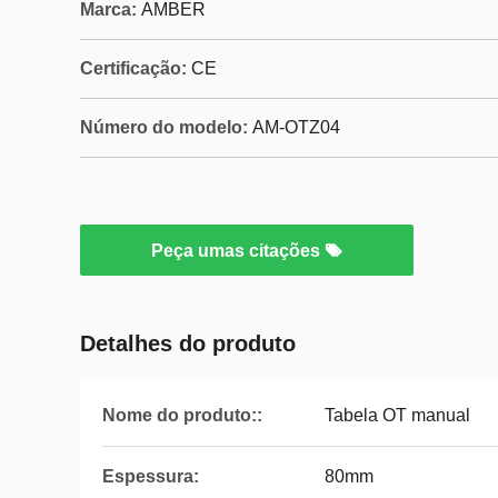
Marca:
AMBER
Certificação:
CE
Número do modelo:
AM-OTZ04
Peça umas citações
Detalhes do produto
Nome do produto::
Tabela OT manual
Espessura:
80mm