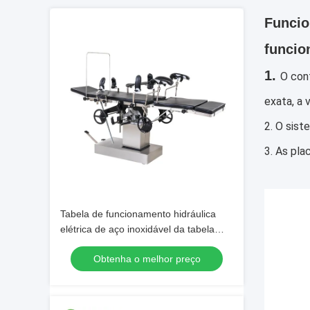
Funcio
funcio
1.
O con
exata, a 
2. O sist
3. As pla
Tabela de funcionamento hidráulica
elétrica de aço inoxidável da tabela
cirúrgica ortopédica do raio X
Obtenha o melhor preço