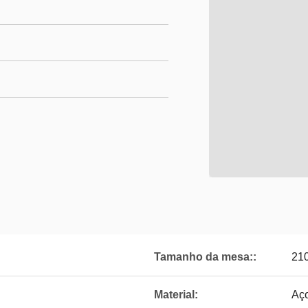
Tamanho da mesa::
210
Material:
Aço