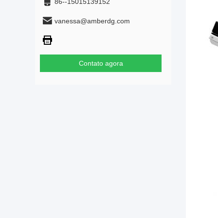
86--15015139152
vanessa@amberdg.com
Contato agora