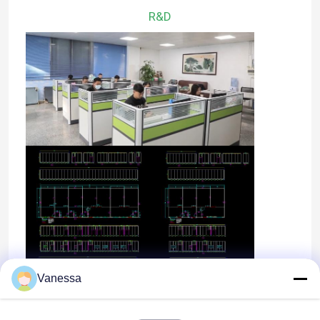
R&D
Excursão da fábrica
Controle da qualidade
Contacte-nos
Notícia
Casos
Teatro de funcionamento modular
Vanessa
Quarto desinfetado modular