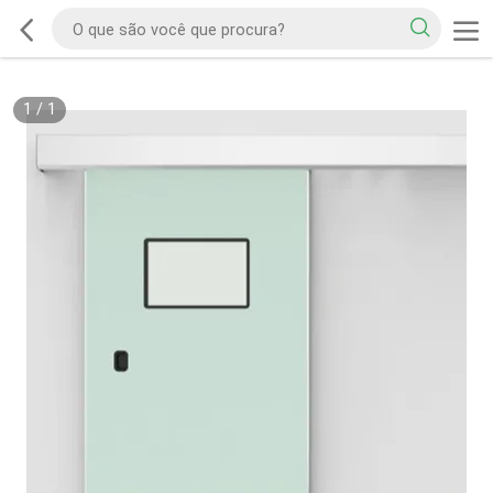
1
/
1