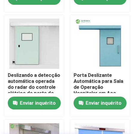
Excursão da fábrica
Controle da qualidade
Contacte-nos
Notícia
Deslizando a detecção
Porta Deslizante
automática operada
Automática para Sala
do radar do controle
de Operação
Casos
elétrico da porta do
Hospitalar em Aço
hospital
Inoxidável AMBER
Enviar inquérito
Enviar inquérito
Teatro de funcionamento modular
Quarto desinfetado modular