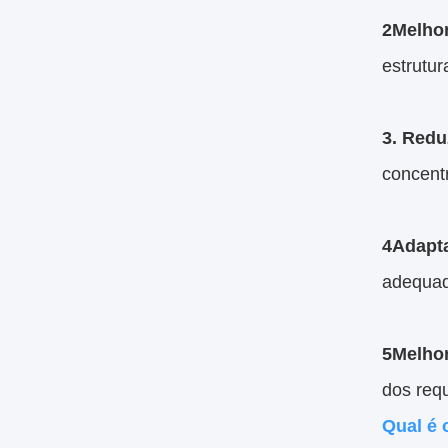
2Melhor
estrutur
3. Reduz
concent
4Adapt
adequad
5Melhor
dos requ
Qual é 