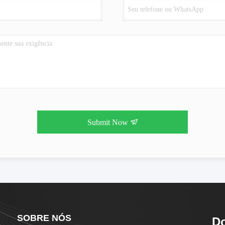
Submit Now
SOBRE NÓS
Do