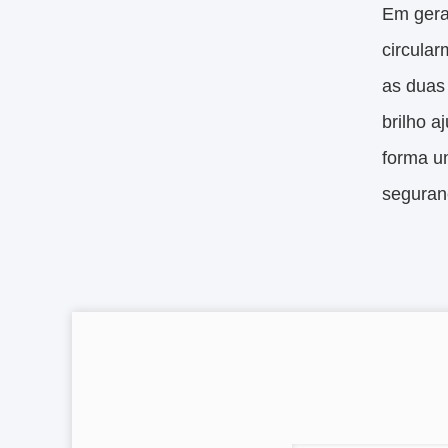
Em gera
circula
as duas 
brilho a
forma un
seguran