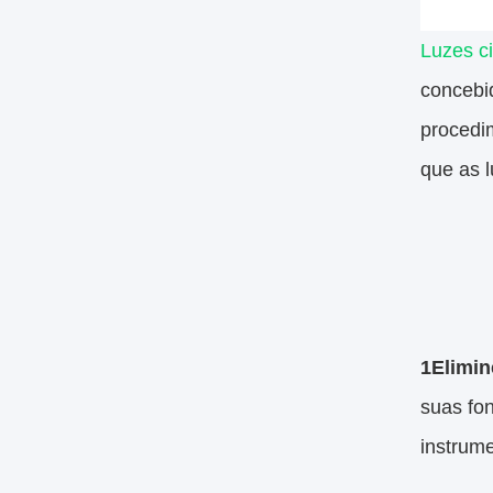
Luzes ci
concebi
procedim
que as 
1Elimin
suas fo
instrume