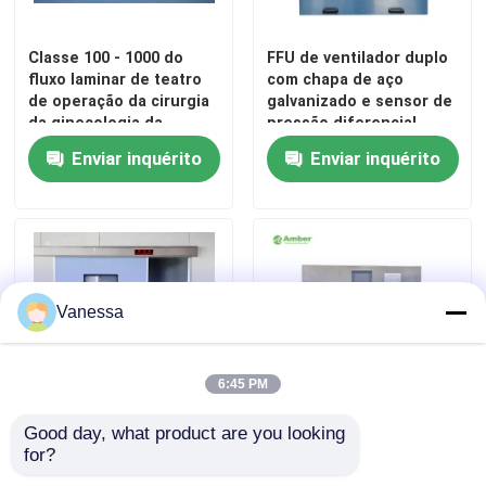
Painéis de sanduíche da parede
Classe 100 - 1000 do
FFU de ventilador duplo
fluxo laminar de teatro
com chapa de aço
de operação da cirurgia
galvanizado e sensor de
chuveiro de ar de aço inoxidável
da ginecologia da
pressão diferencial
ortopedia
Enviar inquérito
Enviar inquérito
Caixa de passagem de aço inoxidável
Unidade de filtro do ventilador
Vanessa
Dissipador de aço inoxidável médico
6:45 PM
Armário médico de aço inoxidável
Good day, what product are you looking 
Fora do material de aço
Caixa de passagem de
for?
inoxidável das portas
luz xenônio pulsada em
ar que segura a unidade
seladas hermeticamente
aço inoxidável para