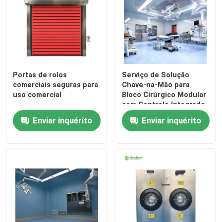
Porta automática do hospital
mesa de operação cirúrgica
Portas de rolos
Serviço de Solução
comerciais seguras para
Chave-na-Mão para
pingente de teto médico
uso comercial
Bloco Cirúrgico Modular
com Controle Integrado
PLC
Luz cirúrgica do diodo emissor de luz
Enviar inquérito
Enviar inquérito
Sala de Operações Cirúrgicas
Bloco Operatório do Hospital
Porta farmacêutica do quarto desinfetado