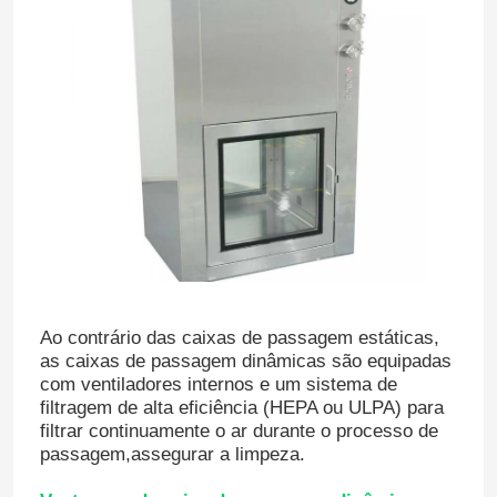
Excursão da fábrica
Controle da qualidade
Contacte-nos
Notícia
Ao contrário das caixas de passagem estáticas,
Casos
as caixas de passagem dinâmicas são equipadas
com ventiladores internos e um sistema de
filtragem de alta eficiência (HEPA ou ULPA) para
Teatro de funcionamento modular
filtrar continuamente o ar durante o processo de
passagem,assegurar a limpeza.
Quarto desinfetado modular