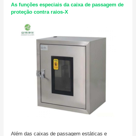
As funções especiais da caixa de passagem de
proteção contra raios-X
Painéis de sanduíche da parede
chuveiro de ar de aço inoxidável
Caixa de passagem de aço inoxidável
Unidade de filtro do ventilador
Dissipador de aço inoxidável médico
Armário médico de aço inoxidável
ar que segura a unidade
Além das caixas de passagem estáticas e