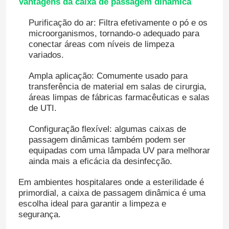
Vantagens da caixa de passagem dinâmica
Purificação do ar: Filtra efetivamente o pó e os
Porta automática do hospital
microorganismos, tornando-o adequado para
conectar áreas com níveis de limpeza
variados.
mesa de operação cirúrgica
Ampla aplicação: Comumente usado para
transferência de material em salas de cirurgia,
pingente de teto médico
áreas limpas de fábricas farmacêuticas e salas
de UTI.
Luz cirúrgica do diodo emissor de luz
Configuração flexível: algumas caixas de
passagem dinâmicas também podem ser
equipadas com uma lâmpada UV para melhorar
Sala de Operações Cirúrgicas
ainda mais a eficácia da desinfecção.
Em ambientes hospitalares onde a esterilidade é
Bloco Operatório do Hospital
primordial, a caixa de passagem dinâmica é uma
escolha ideal para garantir a limpeza e
segurança.
Porta farmacêutica do quarto desinfetado