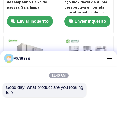
desempenho Caixa de
aço inoxidável de dupla
passes Sala limpa
perspectiva embutida
com alternativa de luz
UV
Enviar inquérito
Enviar inquérito
Vanessa
11:46 AM
Good day, what product are you looking 
Multi-control HEPA FFU
Sala limpa de aço
for?
Intelligent Group
inoxidável resistente
Control Purification Air
personalizada Passa
Supply Unit
pela janela
Enviar inquérito
Enviar inquérito