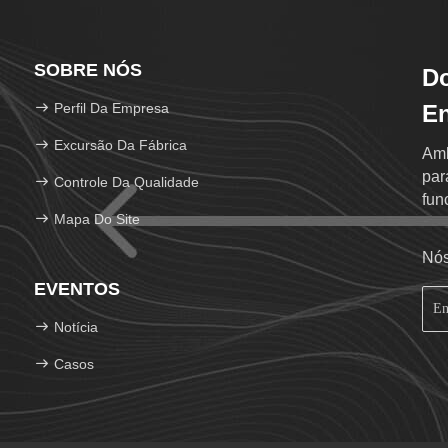
SOBRE NÓS
Do
Perfil Da Empresa
En
Excursão Da Fábrica
Amb
par
Controle Da Qualidade
fun
Mapa Do Site
Nós
EVENTOS
Notícia
Casos