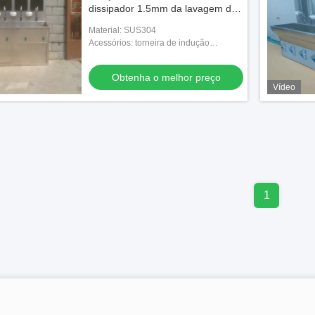
dissipador 1.5mm da lavagem da
mão do hospital
Material: SUS304
Acessórios: torneira de indução
infravermelha e espelho de luz de
sabão
Obtenha o melhor preço
Vídeo
1