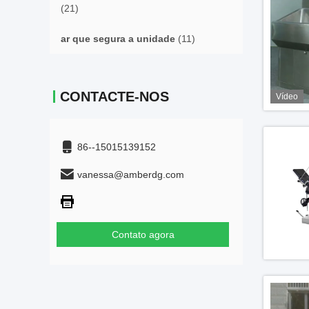
(21)
ar que segura a unidade
(11)
CONTACTE-NOS
Vídeo
86--15015139152
vanessa@amberdg.com
Contato agora