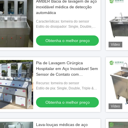
AMBER Bacia de lavagem de aço
inoxidável médica de detecção
automática
Características: torneira do sensor
Estilo do dissipador: Single, Double,
Triple & Multi/ Personalizado
Obtenha o melhor preço
Vídeo
Pia de Lavagem Cirúrgica
Hospitalar em Aço Inoxidável Sem
Sensor de Contato com
Aquecedor de Água
Recurso: torneira do sensor
Estilo de pia: Single, Double, Triple &
Multi/ Personalizado
Obtenha o melhor preço
Vídeo
Lava-louças médicas de aço