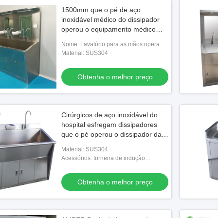
1500mm que o pé de aço
inoxidável médico do dissipador
operou o equipamento médico
esfregam o dissipador 1350mm
Nome: Lavatório para as mãos operado
com o pé
Material: SUS304
Obtenha o melhor preço
Cirúrgicos de aço inoxidável do
hospital esfregam dissipadores
que o pé operou o dissipador da
lavagem da mão
Material: SUS304
Acessórios: torneira de indução
infravermelha e espelho de luz de
sabão
Obtenha o melhor preço